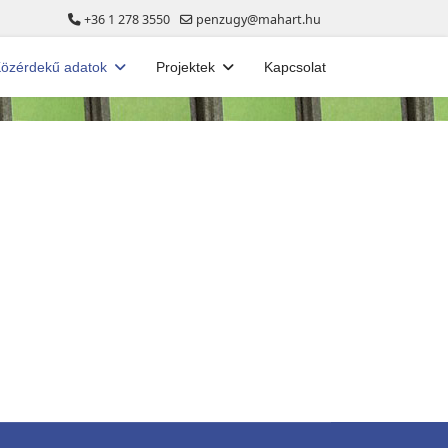
+36 1 278 3550
penzugy@mahart.hu
özérdekű adatok
Projektek
Kapcsolat