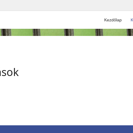
Kezdőlap
K
ások