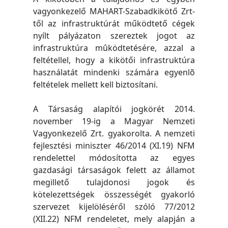
vagyonkezelő MAHART-Szabadkikötő Zrt-
től az infrastruktúrát működtető cégek
nyílt pályázaton szereztek jogot az
infrastruktúra mûködtetésére, azzal a
feltétellel, hogy a kikötői infrastruktúra
használatát mindenki számára egyenlõ
feltételek mellett kell biztosítani.
A Társaság alapítói jogkörét 2014.
november 19-ig a Magyar Nemzeti
Vagyonkezelő Zrt. gyakorolta. A nemzeti
fejlesztési miniszter 46/2014 (XI.19) NFM
rendelettel módosította az egyes
gazdasági társaságok felett az államot
megillető tulajdonosi jogok és
kötelezettségek összességét gyakorló
szervezet kijelöléséről szóló 77/2012
(XII.22) NFM rendeletet, mely alapján a