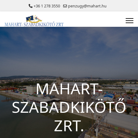
+36 1 278 3550
penzugy@mahart.hu
MAHART-
SZABADKIKÖTŐ
ZRT.